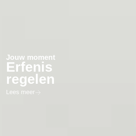
ent
Jouw mom
is
Bedrij
en
contin
Lees meer