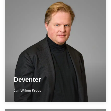
Arnhem
____________
Meander 551
6825 MD Arnhem
026 384 2200
arnhem@hetnotarieel.nl
Meer over locatie ➞
Deventer
Jan-Willem Kroes