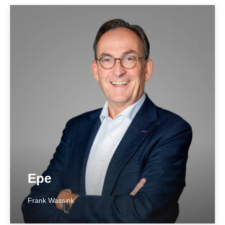
Emmeloord
____________
Ecopark 42
8305 BK Emmeloord
0527 – 615 931
emmeloord@hetnotarieel.nl
Meer over locatie ➞
Epe
Frank Wassink