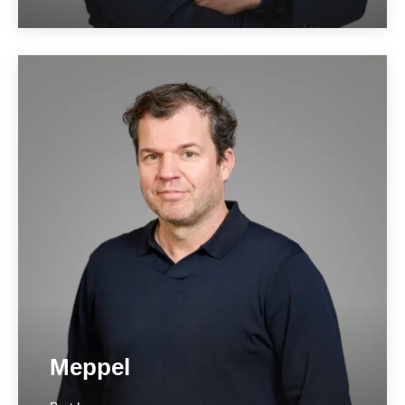
Kampen
____________
IJsseldijk 1
8266 AD Kampen
038 – 331 66 33
kampen@hetnotarieel.nl
Meer over locatie ➞
Meppel