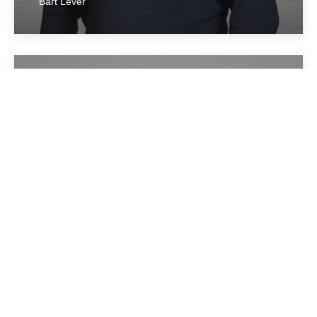
Bart Lever
Meppel
____________
Zuideinde 53
7941 GB Meppel
0522 – 252 721
meppel@hetnotarieel.nl
Meer over locatie ➞
Nieuwegein