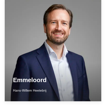
Deventer
____________
Bergweidedijk 12
7418 AA Deventer
0570 – 619 792
deventer@hetnotarieel.nl
Meer over locatie ➞
Emmeloord
Hans-Willem Heetebrij