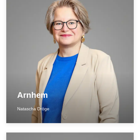
Almere
____________
W. Dreesweg 2
1314 VB Almere
036 – 533 64 88
almere@hetnotarieel.nl
Meer over locatie ➞
Arnhem
Natascha Dröge