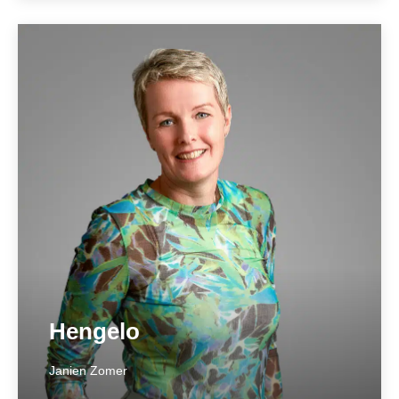
Epe
____________
Stationsstraat 6
8161 CR Epe
0578 – 678100
epe@hetnotarieel.nl
Meer over locatie ➞
Hengelo
Janien Zomer