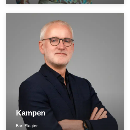
Hengelo
____________
Enschedesestraat 47
7551 EJ Hengelo
074 291 0705
hengelo@hetnotarieel.nl
Meer over locatie ➞
Kampen
Bart Slagter