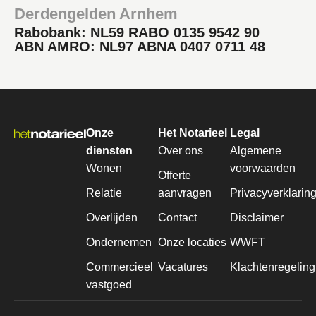
Derdengelden Arnhem
Rabobank: NL59 RABO 0135 9542 90
ABN AMRO: NL97 ABNA 0407 0711 48
Onze
Het Notarieel
Legal
diensten
Over ons
Algemene
Wonen
voorwaarden
Offerte
Relatie
aanvragen
Privacyverklarin
Overlijden
Contact
Disclaimer
Ondernemen
Onze locaties
WWFT
Commercieel
Vacatures
Klachtenregeling
vastgoed