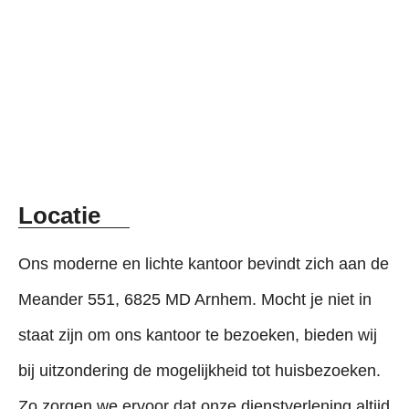
Celina van
Karin Booltink-
Hummel
Kok
notarieel medewerker
notarieel medewerker
Locatie
Ons moderne en lichte kantoor bevindt zich aan de
Meander 551, 6825 MD Arnhem. Mocht je niet in
staat zijn om ons kantoor te bezoeken, bieden wij
bij uitzondering de mogelijkheid tot huisbezoeken.
Zo zorgen we ervoor dat onze dienstverlening altijd