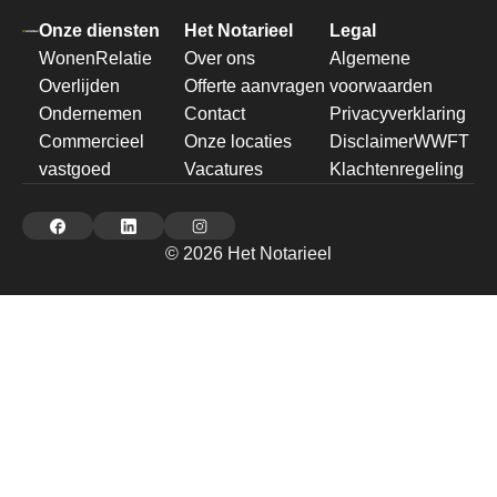
Onze diensten
Het Notarieel
Legal
Wonen
Relatie
Over ons
Algemene
Overlijden
Offerte aanvragen
voorwaarden
Ondernemen
Contact
Privacyverklaring
Commercieel
Onze locaties
Disclaimer
WWFT
vastgoed
Vacatures
Klachtenregeling
© 2026 Het Notarieel