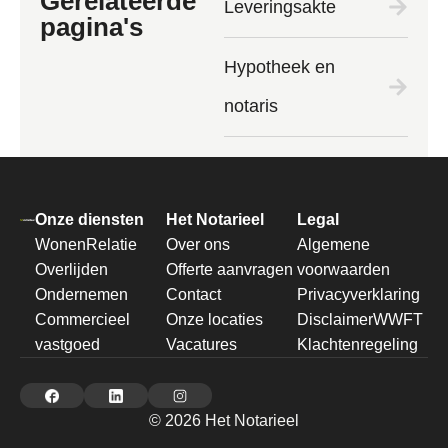
Gerelateerde
Leveringsakte
pagina's
Hypotheek en
notaris
Onze diensten
Het Notarieel
Legal
Wonen
Relatie
Over ons
Algemene
Overlijden
Offerte aanvragen
voorwaarden
Ondernemen
Contact
Privacyverklaring
Commercieel
Onze locaties
Disclaimer
WWFT
vastgoed
Vacatures
Klachtenregeling
© 2026 Het Notarieel