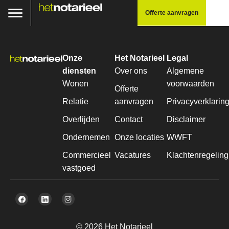
Offerte aanvragen
Onze
Het Notarieel
Legal
diensten
Over ons
Algemene
Wonen
voorwaarden
Offerte
Relatie
aanvragen
Privacyverklarin
Overlijden
Contact
Disclaimer
Ondernemen
Onze locaties
WWFT
Commercieel
Vacatures
Klachtenregeling
vastgoed
© 2026 Het Notarieel