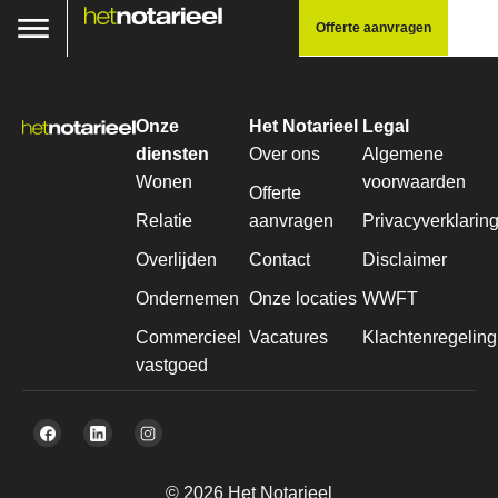
Offerte aanvragen
Onze
Het Notarieel
Legal
diensten
Over ons
Algemene
Wonen
voorwaarden
Offerte
Relatie
aanvragen
Privacyverklarin
Overlijden
Contact
Disclaimer
Ondernemen
Onze locaties
WWFT
Commercieel
Vacatures
Klachtenregeling
vastgoed
© 2026 Het Notarieel