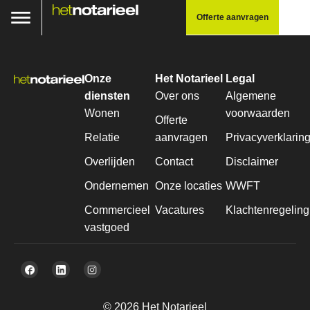
Offerte aanvragen
Onze
Het Notarieel
Legal
diensten
Over ons
Algemene
Wonen
voorwaarden
Offerte
Relatie
aanvragen
Privacyverklarin
Overlijden
Contact
Disclaimer
Ondernemen
Onze locaties
WWFT
Commercieel
Vacatures
Klachtenregeling
vastgoed
© 2026 Het Notarieel