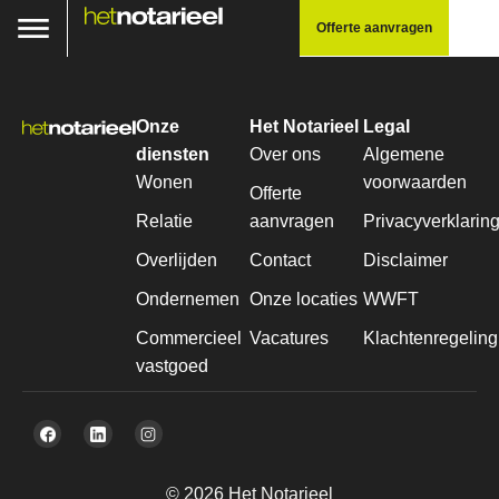
Offerte aanvragen
Onze
Het Notarieel
Legal
diensten
Over ons
Algemene
Wonen
voorwaarden
Offerte
Relatie
aanvragen
Privacyverklarin
Overlijden
Contact
Disclaimer
Ondernemen
Onze locaties
WWFT
Commercieel
Vacatures
Klachtenregeling
vastgoed
© 2026 Het Notarieel