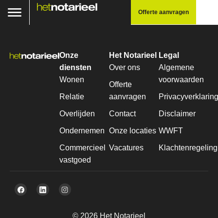
Offerte aanvragen
Onze
Het Notarieel
Legal
diensten
Over ons
Algemene
Wonen
voorwaarden
Offerte
Relatie
aanvragen
Privacyverklarin
Overlijden
Contact
Disclaimer
Ondernemen
Onze locaties
WWFT
Commercieel
Vacatures
Klachtenregeling
vastgoed
© 2026 Het Notarieel