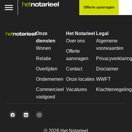
Offerte aanvragen
Onze
Het Notarieel
Legal
diensten
Over ons
Algemene
Wonen
voorwaarden
Offerte
Relatie
aanvragen
Privacyverklarin
Overlijden
Contact
Disclaimer
Ondernemen
Onze locaties
WWFT
Commercieel
Vacatures
Klachtenregeling
vastgoed
© 2026 Het Notarieel