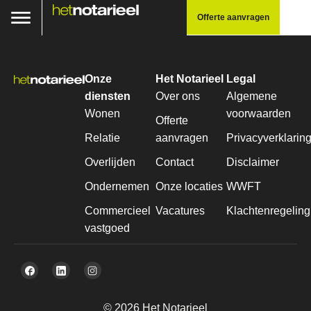
Offerte aanvragen
Onze
Het Notarieel
Legal
diensten
Over ons
Algemene
Wonen
voorwaarden
Offerte
Relatie
aanvragen
Privacyverklarin
Overlijden
Contact
Disclaimer
Ondernemen
Onze locaties
WWFT
Commercieel
Vacatures
Klachtenregeling
vastgoed
© 2026 Het Notarieel