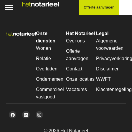
Offerte aanvragen
Onze
Het Notarieel
Legal
diensten
Over ons
Algemene
Wonen
voorwaarden
Offerte
Relatie
aanvragen
Privacyverklarin
Overlijden
Contact
Disclaimer
Ondernemen
Onze locaties
WWFT
Commercieel
Vacatures
Klachtenregeling
vastgoed
© 2026 Het Notarieel