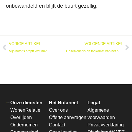
onbewandeld en blijft de buurt gezellig.
VORIGE ARTIKEL
VOLGENDE ARTIKEL
Mijn notaris stopt! Wat nu?
Geschiedenis en toekomst van het notariaat
Onze diensten
Het Notarieel
Legal
Wonen
Relatie
Over ons
Algemene
Overlijden
Offerte aanvragen
voorwaarden
Ondernemen
Contact
Privacyverklaring