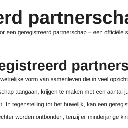
erd partnersch
r een geregistreerd partnerschap – een officiële st
registreerd partne
wettelijke vorm van samenleven die in veel opzichte
schap aangaan, krijgen te maken met een aantal jur
. In tegenstelling tot het huwelijk, kan een geregi
hter worden ontbonden, tenzij er minderjarige kind