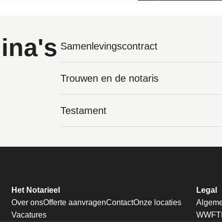
ina's
Samenlevingscontract
Trouwen en de notaris
Testament
Het Notarieel
Legal
Over ons
Offerte aanvragen
Contact
Onze locaties
Algeme
Vacatures
WWFT